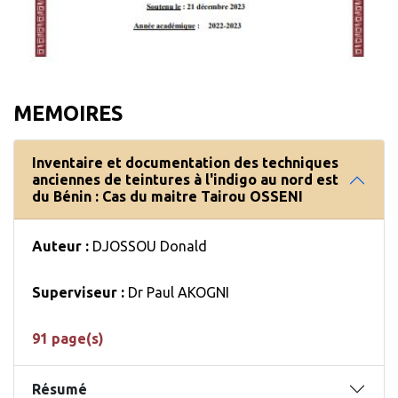
MEMOIRES
Inventaire et documentation des techniques
anciennes de teintures à l'indigo au nord est
du Bénin : Cas du maitre Tairou OSSENI
Auteur :
DJOSSOU Donald
Superviseur :
Dr Paul AKOGNI
91 page(s)
Résumé