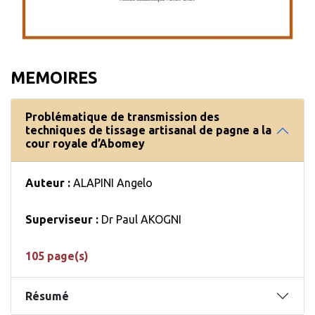
MEMOIRES
Problématique de transmission des
techniques de tissage artisanal de pagne a la
cour royale d’Abomey
Auteur :
ALAPINI Angelo
Superviseur :
Dr Paul AKOGNI
105 page(s)
Résumé