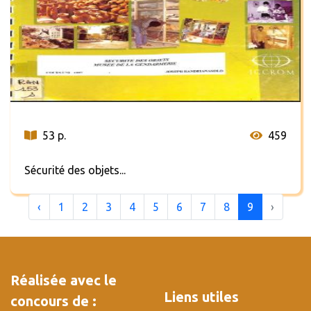
53 p.
459
Sécurité des objets...
‹
1
2
3
4
5
6
7
8
9
›
Réalisée avec le
Liens utiles
concours de :